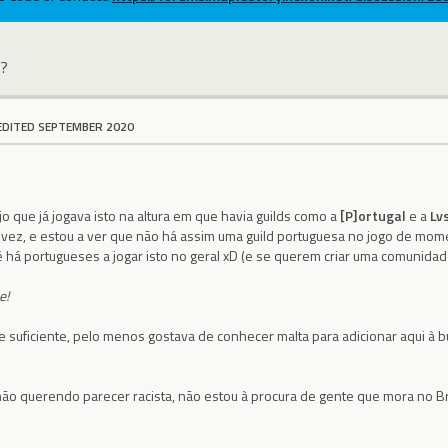
d?
EDITED SEPTEMBER 2020
o que já jogava isto na altura em que havia guilds como a
[P]ortugal
e a
Lv
vez, e estou a ver que não há assim uma guild portuguesa no jogo de mom
 há portugueses a jogar isto no geral xD (e se querem criar uma comunidad
e!
e suficiente, pelo menos gostava de conhecer malta para adicionar aqui à b
 não querendo parecer racista, não estou à procura de gente que mora no Br