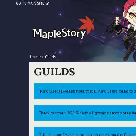
GO TO MAIN SITE
Home
›
Guilds
GUILDS
[New Users] Please note that all new users need to b
Check out the v.269 Ride the Lightning patch notes
he
If this is your first visit, be sure to check out the For