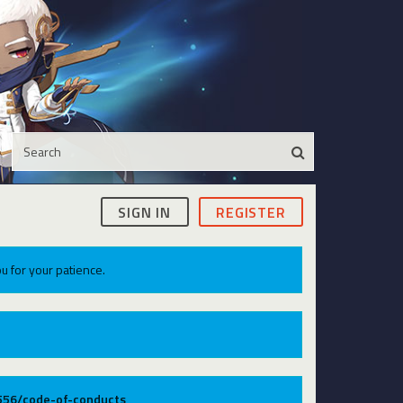
SIGN IN
REGISTER
u for your patience.
9556/code-of-conducts