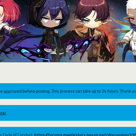
e approved before posting. This process can take up to 24 hours. Thank yo
re!
ums Code of Conduct:
https://forums.maplestory.nexon.net/discussion/2