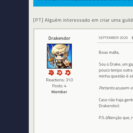
[PT] Alguém interessado em criar uma guil
Drakendor
SEPTEMBER 2020
Boas malta,
Sou o Drake, um gaj
pouco tempo outra 
minha questão é sé
Reactions: 310
Posts: 4
Portanto acusem-s
Member
Caso não haja gent
Drakendor)
P.S.:(Atenção que,